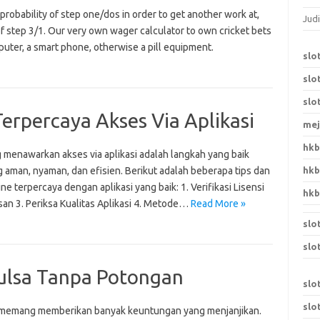
probability of step one/dos in order to get another work at,
Jud
of step 3/1. Our very own wager calculator to own cricket bets
uter, a smart phone, otherwise a pill equipment.
slo
slo
slo
erpercaya Akses Via Aplikasi
mej
hk
 menawarkan akses via aplikasi adalah langkah yang baik
man, nyaman, dan efisien. Berikut adalah beberapa tips dan
hk
 terpercaya dengan aplikasi yang baik: 1. Verifikasi Lisensi
hk
san 3. Periksa Kualitas Aplikasi 4. Metode…
Read More »
slo
slo
Pulsa Tanpa Potongan
slo
slo
 memang memberikan banyak keuntungan yang menjanjikan.