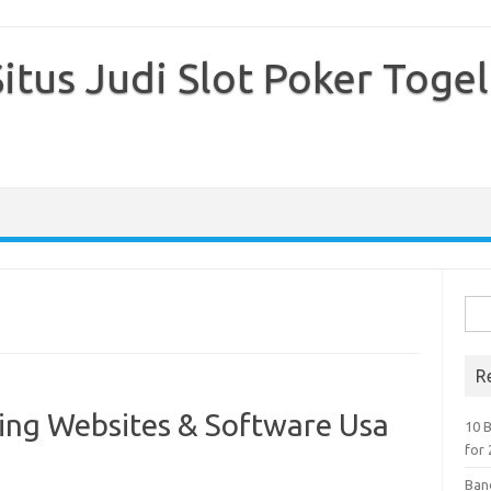
itus Judi Slot Poker Togel
Sea
for:
R
ting Websites & Software Usa
10 
for
Ban