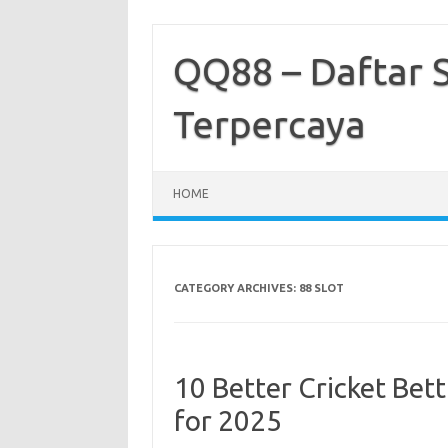
Skip
to
content
QQ88 – Daftar S
Terpercaya
HOME
CATEGORY ARCHIVES:
88 SLOT
10 Better Cricket Bet
for 2025