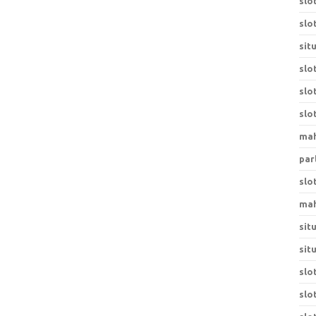
slo
slo
sit
slo
slo
slo
ma
par
slo
mah
sit
sit
slo
slo