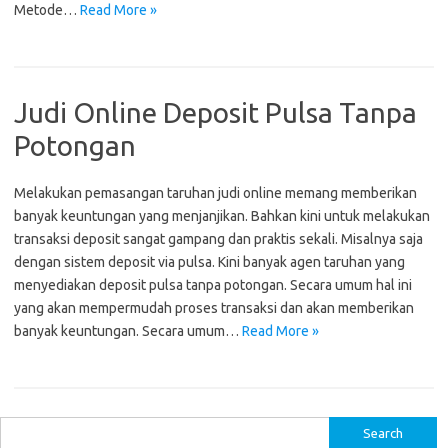
Metode…
Read More »
Judi Online Deposit Pulsa Tanpa
Potongan
Melakukan pemasangan taruhan judi online memang memberikan
banyak keuntungan yang menjanjikan. Bahkan kini untuk melakukan
transaksi deposit sangat gampang dan praktis sekali. Misalnya saja
dengan sistem deposit via pulsa. Kini banyak agen taruhan yang
menyediakan deposit pulsa tanpa potongan. Secara umum hal ini
yang akan mempermudah proses transaksi dan akan memberikan
banyak keuntungan. Secara umum…
Read More »
S