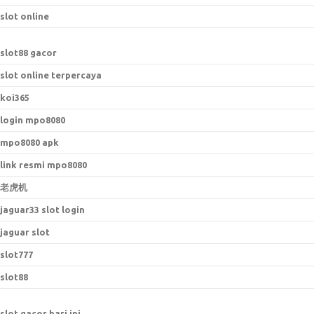
slot online
slot88 gacor
slot online terpercaya
koi365
login mpo8080
mpo8080 apk
link resmi mpo8080
老虎机
jaguar33 slot login
jaguar slot
slot777
slot88
slot gacor hari ini