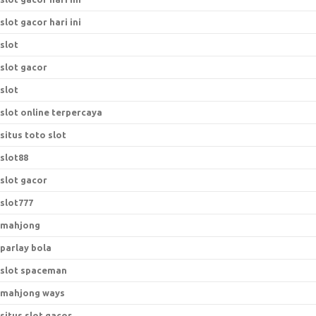
slot gacor hari ini
slot
slot gacor
slot
slot online terpercaya
situs toto slot
slot88
slot gacor
slot777
mahjong
parlay bola
slot spaceman
mahjong ways
situs slot gacor