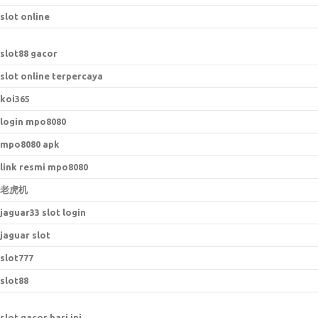
slot online
slot88 gacor
slot online terpercaya
koi365
login mpo8080
mpo8080 apk
link resmi mpo8080
老虎机
jaguar33 slot login
jaguar slot
slot777
slot88
slot gacor hari ini