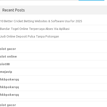
e
a
Recent Posts
r
c
10 Better Cricket Betting Websites & Software Usa for 2025
h
Bandar Togel Online Terpercaya Akses Via Aplikasi
f
o
Judi Online Deposit Pulsa Tanpa Potongan
r
:
slot gacor
slot online
slot88
mejavip
hkbpokerqq
hkbpokerqq
hkbpokerqq
slot gacor