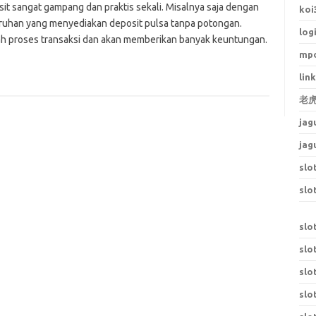
it sangat gampang dan praktis sekali. Misalnya saja dengan
koi
taruhan yang menyediakan deposit pulsa tanpa potongan.
log
h proses transaksi dan akan memberikan banyak keuntungan.
mpo
lin
老
jag
jag
slo
slo
slo
slo
slo
slo