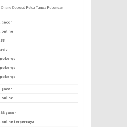
i Online Deposit Pulsa Tanpa Potongan
t gacor
t online
t88
avip
bpokerqq
bpokerqq
bpokerqq
t gacor
t online
t88 gacor
t online terpercaya