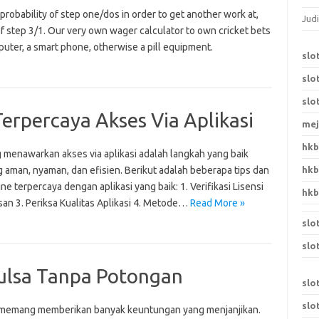
probability of step one/dos in order to get another work at,
Jud
of step 3/1. Our very own wager calculator to own cricket bets
uter, a smart phone, otherwise a pill equipment.
slo
slo
slo
erpercaya Akses Via Aplikasi
mej
hk
 menawarkan akses via aplikasi adalah langkah yang baik
man, nyaman, dan efisien. Berikut adalah beberapa tips dan
hk
 terpercaya dengan aplikasi yang baik: 1. Verifikasi Lisensi
hk
san 3. Periksa Kualitas Aplikasi 4. Metode…
Read More »
slo
slo
Pulsa Tanpa Potongan
slo
slo
 memang memberikan banyak keuntungan yang menjanjikan.