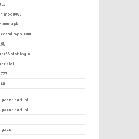
365
in mpo8080
8080 apk
k resmi mpo8080
虎机
uar33 slot login
uar slot
t777
t88
t gacor hari ini
t gacor hari ini
t
t gacor