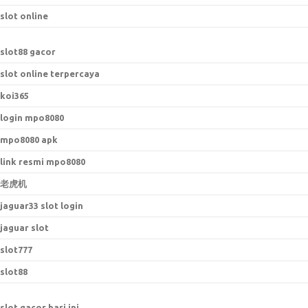
slot online
slot88 gacor
slot online terpercaya
koi365
login mpo8080
mpo8080 apk
link resmi mpo8080
老虎机
jaguar33 slot login
jaguar slot
slot777
slot88
slot gacor hari ini