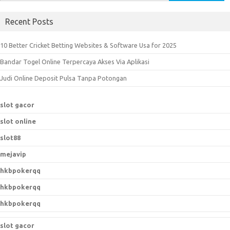
e
a
Recent Posts
r
c
10 Better Cricket Betting Websites & Software Usa for 2025
h
Bandar Togel Online Terpercaya Akses Via Aplikasi
f
o
Judi Online Deposit Pulsa Tanpa Potongan
r
:
slot gacor
slot online
slot88
mejavip
hkbpokerqq
hkbpokerqq
hkbpokerqq
slot gacor