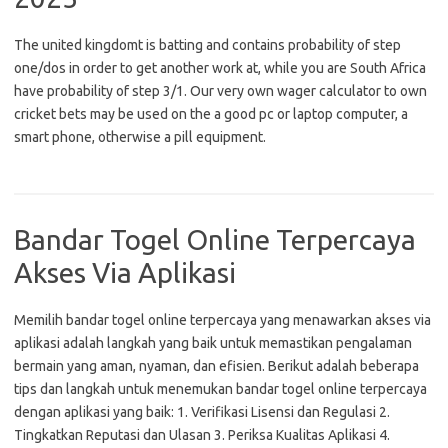
The united kingdomt is batting and contains probability of step
one/dos in order to get another work at, while you are South Africa
have probability of step 3/1. Our very own wager calculator to own
cricket bets may be used on the a good pc or laptop computer, a
smart phone, otherwise a pill equipment.
Bandar Togel Online Terpercaya
Akses Via Aplikasi
Memilih bandar togel online terpercaya yang menawarkan akses via
aplikasi adalah langkah yang baik untuk memastikan pengalaman
bermain yang aman, nyaman, dan efisien. Berikut adalah beberapa
tips dan langkah untuk menemukan bandar togel online terpercaya
dengan aplikasi yang baik: 1. Verifikasi Lisensi dan Regulasi 2.
Tingkatkan Reputasi dan Ulasan 3. Periksa Kualitas Aplikasi 4.