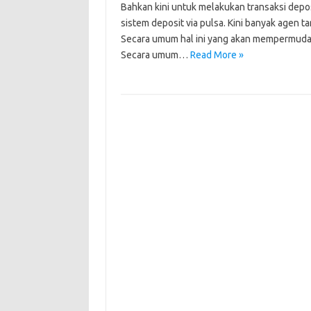
Bahkan kini untuk melakukan transaksi depos
sistem deposit via pulsa. Kini banyak agen 
Secara umum hal ini yang akan mempermuda
Secara umum…
Read More »