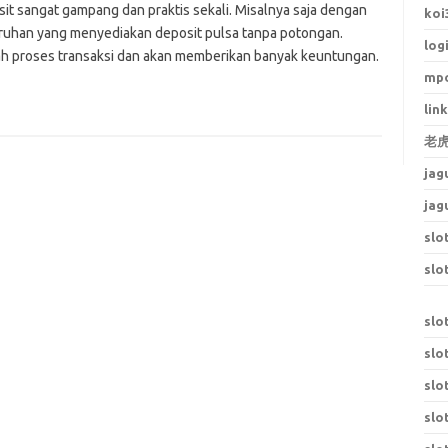
it sangat gampang dan praktis sekali. Misalnya saja dengan
koi
taruhan yang menyediakan deposit pulsa tanpa potongan.
log
h proses transaksi dan akan memberikan banyak keuntungan.
mpo
lin
老
jag
jag
slo
slo
slo
slo
slo
slo