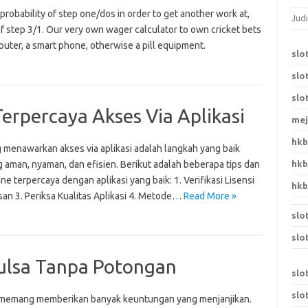
probability of step one/dos in order to get another work at,
Jud
of step 3/1. Our very own wager calculator to own cricket bets
uter, a smart phone, otherwise a pill equipment.
slo
slo
slo
erpercaya Akses Via Aplikasi
mej
hk
 menawarkan akses via aplikasi adalah langkah yang baik
man, nyaman, dan efisien. Berikut adalah beberapa tips dan
hk
 terpercaya dengan aplikasi yang baik: 1. Verifikasi Lisensi
hk
san 3. Periksa Kualitas Aplikasi 4. Metode…
Read More »
slo
slo
Pulsa Tanpa Potongan
slo
slo
 memang memberikan banyak keuntungan yang menjanjikan.