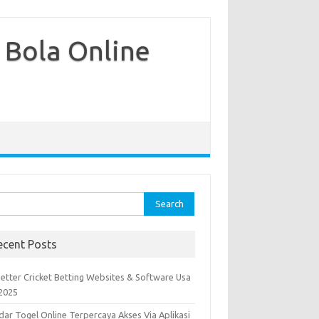
 Bola Online
rch
ecent Posts
Better Cricket Betting Websites & Software Usa
 2025
dar Togel Online Terpercaya Akses Via Aplikasi