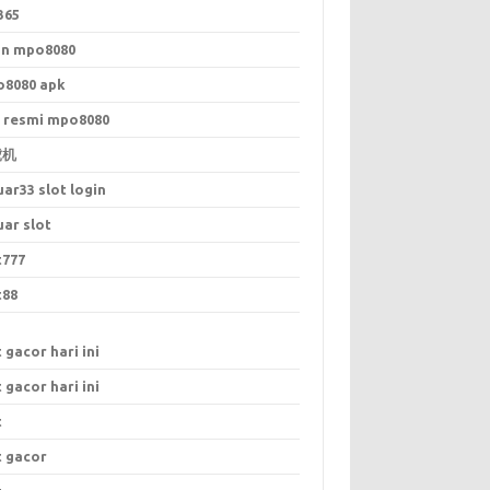
365
in mpo8080
8080 apk
k resmi mpo8080
虎机
uar33 slot login
uar slot
t777
t88
t gacor hari ini
t gacor hari ini
t
t gacor