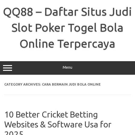
Skip
to
QQ88 – Daftar Situs Judi
content
Slot Poker Togel Bola
Online Terpercaya
Menu
CATEGORY ARCHIVES:
CARA BERMAIN JUDI BOLA ONLINE
10 Better Cricket Betting
Websites & Software Usa for
2025