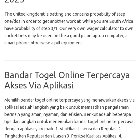
The united kingdomt is batting and contains probability of step
one/dos in order to get another work at, while you are South Africa
have probability of step 3/1. Our very own wager calculator to own
cricket bets may be used on the a good pc or laptop computer, a
smart phone, otherwise a pill equipment.
Bandar Togel Online Terpercaya
Akses Via Aplikasi
Memilih bandar togel online terpercaya yang menawarkan akses via
aplikasi adalah langkah yang baik untuk memastikan pengalaman
bermain yang aman, nyaman, dan efisien. Berikut adalah beberapa
tips dan langkah untuk menemukan bandar togel online terpercaya
dengan aplikasi yang baik: 1. Verifikasi Lisensi dan Regulasi 2.
Tingkatkan Reputasi dan Ulasan 3. Periksa Kualitas Aplikasi 4.