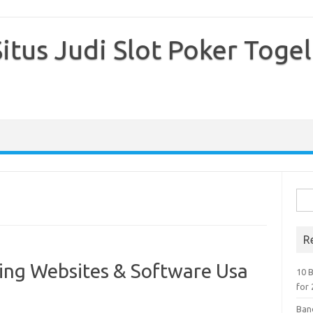
itus Judi Slot Poker Togel
Sea
for:
R
ting Websites & Software Usa
10 
for
Ban