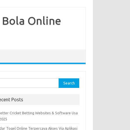
 Bola Online
rch
ecent Posts
Better Cricket Betting Websites & Software Usa
 2025
dar Togel Online Terpercaya Akses Via Aplikasi