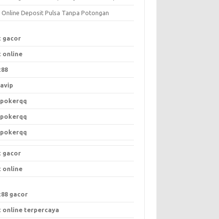
i Online Deposit Pulsa Tanpa Potongan
t gacor
t online
t88
avip
bpokerqq
bpokerqq
bpokerqq
t gacor
t online
t88 gacor
t online terpercaya