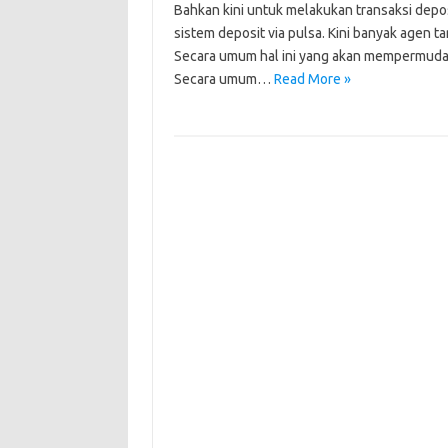
Bahkan kini untuk melakukan transaksi depos
sistem deposit via pulsa. Kini banyak agen 
Secara umum hal ini yang akan mempermuda
Secara umum…
Read More »