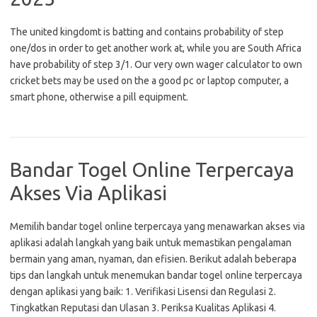
The united kingdomt is batting and contains probability of step
one/dos in order to get another work at, while you are South Africa
have probability of step 3/1. Our very own wager calculator to own
cricket bets may be used on the a good pc or laptop computer, a
smart phone, otherwise a pill equipment.
Bandar Togel Online Terpercaya
Akses Via Aplikasi
Memilih bandar togel online terpercaya yang menawarkan akses via
aplikasi adalah langkah yang baik untuk memastikan pengalaman
bermain yang aman, nyaman, dan efisien. Berikut adalah beberapa
tips dan langkah untuk menemukan bandar togel online terpercaya
dengan aplikasi yang baik: 1. Verifikasi Lisensi dan Regulasi 2.
Tingkatkan Reputasi dan Ulasan 3. Periksa Kualitas Aplikasi 4.