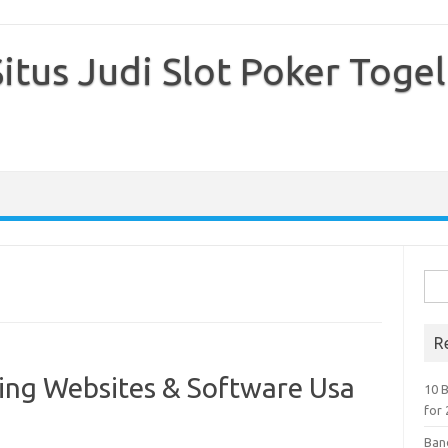
itus Judi Slot Poker Togel
Sea
for:
R
ting Websites & Software Usa
10 
for
Ban