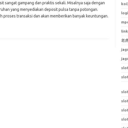
it sangat gampang dan praktis sekali. Misalnya saja dengan
koi
taruhan yang menyediakan deposit pulsa tanpa potongan.
log
h proses transaksi dan akan memberikan banyak keuntungan.
mpo
lin
老
jag
jag
slo
slo
slo
slo
slo
slo