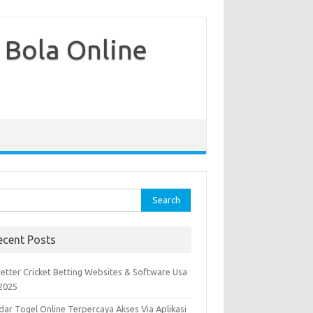
 Bola Online
rch
ecent Posts
Better Cricket Betting Websites & Software Usa
 2025
dar Togel Online Terpercaya Akses Via Aplikasi