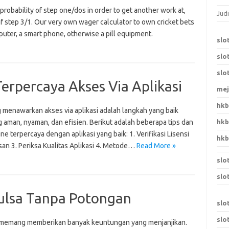
probability of step one/dos in order to get another work at,
Jud
of step 3/1. Our very own wager calculator to own cricket bets
uter, a smart phone, otherwise a pill equipment.
slo
slo
slo
erpercaya Akses Via Aplikasi
mej
hk
 menawarkan akses via aplikasi adalah langkah yang baik
man, nyaman, dan efisien. Berikut adalah beberapa tips dan
hk
 terpercaya dengan aplikasi yang baik: 1. Verifikasi Lisensi
hk
san 3. Periksa Kualitas Aplikasi 4. Metode…
Read More »
slo
slo
Pulsa Tanpa Potongan
slo
slo
 memang memberikan banyak keuntungan yang menjanjikan.