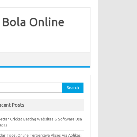
 Bola Online
rch
ecent Posts
Better Cricket Betting Websites & Software Usa
 2025
dar Togel Online Terpercaya Akses Via Aplikasi