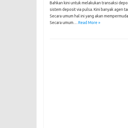
Bahkan kini untuk melakukan transaksi depos
sistem deposit via pulsa. Kini banyak agen 
Secara umum hal ini yang akan mempermuda
Secara umum…
Read More »