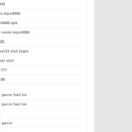
365
in mpo8080
8080 apk
k resmi mpo8080
虎机
uar33 slot login
uar slot
t777
t88
t gacor hari ini
t gacor hari ini
t
t gacor