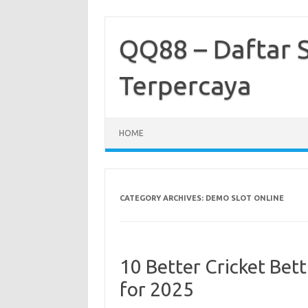
Skip
to
content
QQ88 – Daftar S
Terpercaya
HOME
CATEGORY ARCHIVES:
DEMO SLOT ONLINE
10 Better Cricket Bet
for 2025