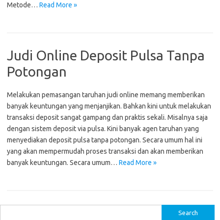
Metode…
Read More »
Judi Online Deposit Pulsa Tanpa
Potongan
Melakukan pemasangan taruhan judi online memang memberikan
banyak keuntungan yang menjanjikan. Bahkan kini untuk melakukan
transaksi deposit sangat gampang dan praktis sekali. Misalnya saja
dengan sistem deposit via pulsa. Kini banyak agen taruhan yang
menyediakan deposit pulsa tanpa potongan. Secara umum hal ini
yang akan mempermudah proses transaksi dan akan memberikan
banyak keuntungan. Secara umum…
Read More »
S