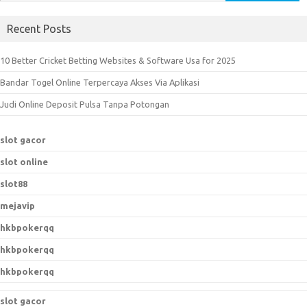
e
a
Recent Posts
r
c
10 Better Cricket Betting Websites & Software Usa for 2025
h
Bandar Togel Online Terpercaya Akses Via Aplikasi
f
o
Judi Online Deposit Pulsa Tanpa Potongan
r
:
slot gacor
slot online
slot88
mejavip
hkbpokerqq
hkbpokerqq
hkbpokerqq
slot gacor