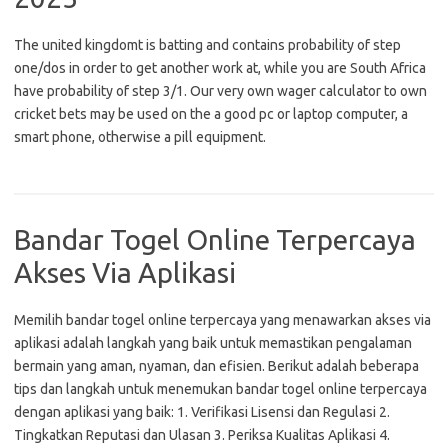
The united kingdomt is batting and contains probability of step
one/dos in order to get another work at, while you are South Africa
have probability of step 3/1. Our very own wager calculator to own
cricket bets may be used on the a good pc or laptop computer, a
smart phone, otherwise a pill equipment.
Bandar Togel Online Terpercaya
Akses Via Aplikasi
Memilih bandar togel online terpercaya yang menawarkan akses via
aplikasi adalah langkah yang baik untuk memastikan pengalaman
bermain yang aman, nyaman, dan efisien. Berikut adalah beberapa
tips dan langkah untuk menemukan bandar togel online terpercaya
dengan aplikasi yang baik: 1. Verifikasi Lisensi dan Regulasi 2.
Tingkatkan Reputasi dan Ulasan 3. Periksa Kualitas Aplikasi 4.