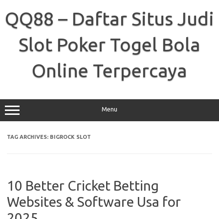
Skip
to
QQ88 – Daftar Situs Judi
content
Slot Poker Togel Bola
Online Terpercaya
Menu
TAG ARCHIVES:
BIGROCK SLOT
10 Better Cricket Betting
Websites & Software Usa for
2025