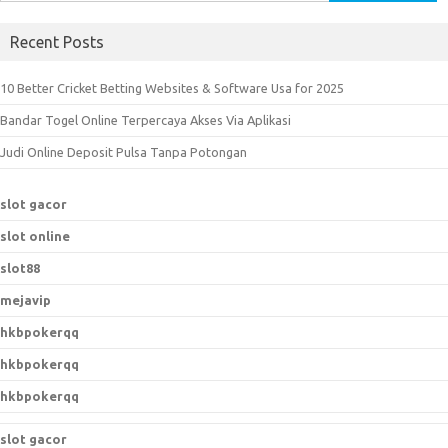
e
a
Recent Posts
r
c
10 Better Cricket Betting Websites & Software Usa for 2025
h
Bandar Togel Online Terpercaya Akses Via Aplikasi
f
o
Judi Online Deposit Pulsa Tanpa Potongan
r
:
slot gacor
slot online
slot88
mejavip
hkbpokerqq
hkbpokerqq
hkbpokerqq
slot gacor