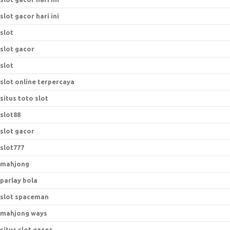
slot gacor hari ini
slot
slot gacor
slot
slot online terpercaya
situs toto slot
slot88
slot gacor
slot777
mahjong
parlay bola
slot spaceman
mahjong ways
situs slot gacor