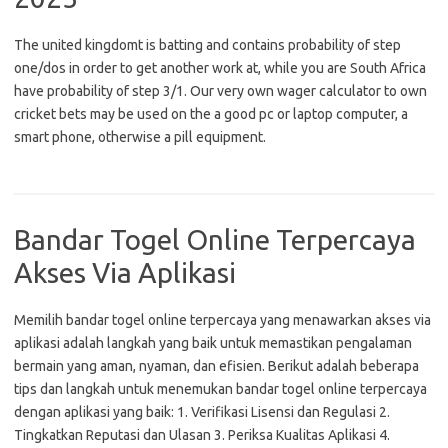
The united kingdomt is batting and contains probability of step
one/dos in order to get another work at, while you are South Africa
have probability of step 3/1. Our very own wager calculator to own
cricket bets may be used on the a good pc or laptop computer, a
smart phone, otherwise a pill equipment.
Bandar Togel Online Terpercaya
Akses Via Aplikasi
Memilih bandar togel online terpercaya yang menawarkan akses via
aplikasi adalah langkah yang baik untuk memastikan pengalaman
bermain yang aman, nyaman, dan efisien. Berikut adalah beberapa
tips dan langkah untuk menemukan bandar togel online terpercaya
dengan aplikasi yang baik: 1. Verifikasi Lisensi dan Regulasi 2.
Tingkatkan Reputasi dan Ulasan 3. Periksa Kualitas Aplikasi 4.