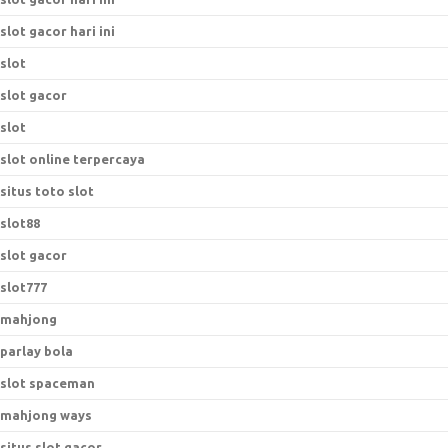
slot gacor hari ini
slot
slot gacor
slot
slot online terpercaya
situs toto slot
slot88
slot gacor
slot777
mahjong
parlay bola
slot spaceman
mahjong ways
situs slot gacor