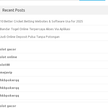
e
a
Recent Posts
r
c
10 Better Cricket Betting Websites & Software Usa for 2025
h
Bandar Togel Online Terpercaya Akses Via Aplikasi
f
o
Judi Online Deposit Pulsa Tanpa Potongan
r
:
slot gacor
slot online
slot88
mejavip
hkbpokerqq
hkbpokerqq
hkbpokerqq
slot gacor