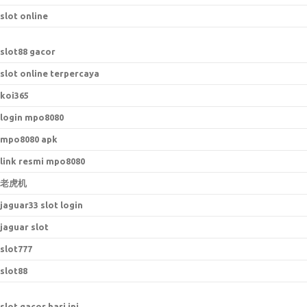
slot online
slot88 gacor
slot online terpercaya
koi365
login mpo8080
mpo8080 apk
link resmi mpo8080
老虎机
jaguar33 slot login
jaguar slot
slot777
slot88
slot gacor hari ini