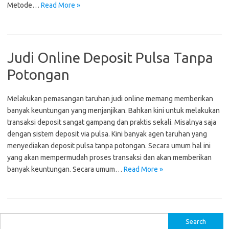
Metode…
Read More »
Judi Online Deposit Pulsa Tanpa
Potongan
Melakukan pemasangan taruhan judi online memang memberikan
banyak keuntungan yang menjanjikan. Bahkan kini untuk melakukan
transaksi deposit sangat gampang dan praktis sekali. Misalnya saja
dengan sistem deposit via pulsa. Kini banyak agen taruhan yang
menyediakan deposit pulsa tanpa potongan. Secara umum hal ini
yang akan mempermudah proses transaksi dan akan memberikan
banyak keuntungan. Secara umum…
Read More »
S