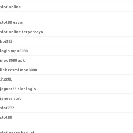
slot online
slot88 gacor
slot online terpercaya
koi365
login mpo8080
mpo8080 apk
link resmi mpo8080
老虎机
jaguar33 slot login
jaguar slot
slot777
slot88
slot gacor hari ini