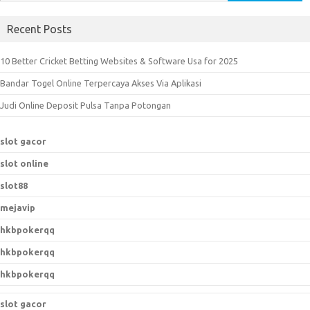
e
a
Recent Posts
r
c
10 Better Cricket Betting Websites & Software Usa for 2025
h
Bandar Togel Online Terpercaya Akses Via Aplikasi
f
o
Judi Online Deposit Pulsa Tanpa Potongan
r
:
slot gacor
slot online
slot88
mejavip
hkbpokerqq
hkbpokerqq
hkbpokerqq
slot gacor