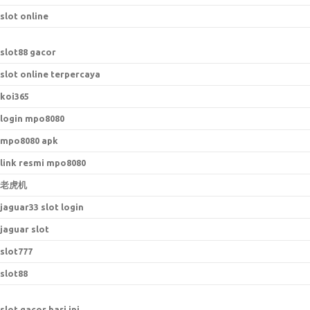
slot online
slot88 gacor
slot online terpercaya
koi365
login mpo8080
mpo8080 apk
link resmi mpo8080
老虎机
jaguar33 slot login
jaguar slot
slot777
slot88
slot gacor hari ini