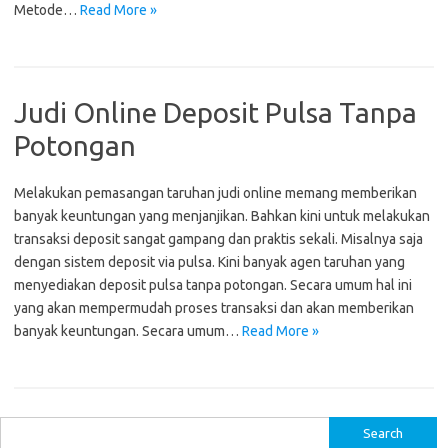
Metode…
Read More »
Judi Online Deposit Pulsa Tanpa
Potongan
Melakukan pemasangan taruhan judi online memang memberikan
banyak keuntungan yang menjanjikan. Bahkan kini untuk melakukan
transaksi deposit sangat gampang dan praktis sekali. Misalnya saja
dengan sistem deposit via pulsa. Kini banyak agen taruhan yang
menyediakan deposit pulsa tanpa potongan. Secara umum hal ini
yang akan mempermudah proses transaksi dan akan memberikan
banyak keuntungan. Secara umum…
Read More »
S