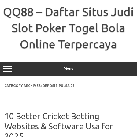
Skip
to
QQ88 – Daftar Situs Judi
content
Slot Poker Togel Bola
Online Terpercaya
Menu
CATEGORY ARCHIVES:
DEPOSIT PULSA 77
10 Better Cricket Betting
Websites & Software Usa for
2025