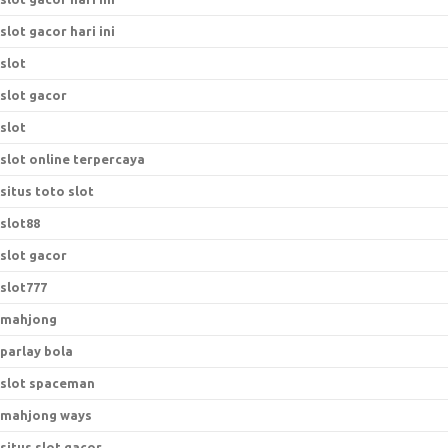
slot gacor hari ini
slot
slot gacor
slot
slot online terpercaya
situs toto slot
slot88
slot gacor
slot777
mahjong
parlay bola
slot spaceman
mahjong ways
situs slot gacor