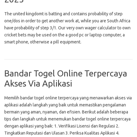
The united kingdomt is batting and contains probability of step
one/dos in order to get another work at, while you are South Africa
have probability of step 3/1. Our very own wager calculator to own
cricket bets may be used on the a good pc or laptop computer, a
smart phone, otherwise a pill equipment.
Bandar Togel Online Terpercaya
Akses Via Aplikasi
Memilih bandar togel online terpercaya yang menawarkan akses via
aplikasi adalah langkah yang baik untuk memastikan pengalaman
bermain yang aman, nyaman, dan efisien. Berikut adalah beberapa
tips dan langkah untuk menemukan bandar togel online terpercaya
dengan aplikasi yang baik: 1. Verifikasi Lisensi dan Regulasi 2.
Tingkatkan Reputasi dan Ulasan 3. Periksa Kualitas Aplikasi 4.