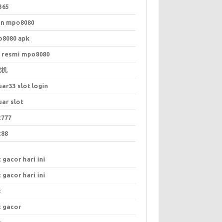
365
in mpo8080
8080 apk
k resmi mpo8080
虎机
uar33 slot login
uar slot
t777
t88
t gacor hari ini
t gacor hari ini
t
t gacor