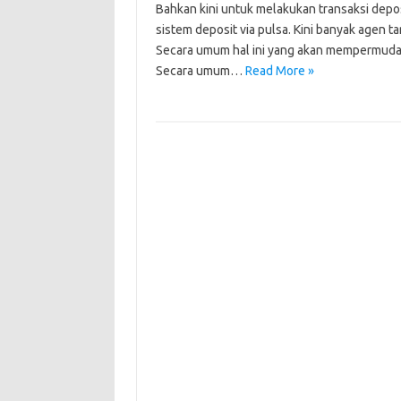
Bahkan kini untuk melakukan transaksi depos
sistem deposit via pulsa. Kini banyak agen 
Secara umum hal ini yang akan mempermuda
Secara umum…
Read More »