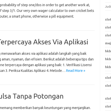
probability of step one/dos in order to get another work at,
Jud
of step 3/1. Our very own wager calculator to own cricket bets
uter, a smart phone, otherwise a pill equipment.
slo
slo
slo
erpercaya Akses Via Aplikasi
mej
hk
 menawarkan akses via aplikasi adalah langkah yang baik
man, nyaman, dan efisien. Berikut adalah beberapa tips dan
hk
 terpercaya dengan aplikasi yang baik: 1. Verifikasi Lisensi
hk
san 3. Periksa Kualitas Aplikasi 4. Metode…
Read More »
slo
slo
Pulsa Tanpa Potongan
slo
slo
 memang memberikan banyak keuntungan yang menjanjikan.