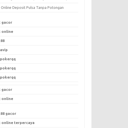
i Online Deposit Pulsa Tanpa Potongan
t gacor
t online
t88
avip
bpokerqq
bpokerqq
bpokerqq
t gacor
t online
t88 gacor
t online terpercaya