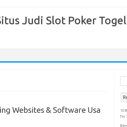
itus Judi Slot Poker Togel
Sea
for:
R
ting Websites & Software Usa
10 
for
Ban