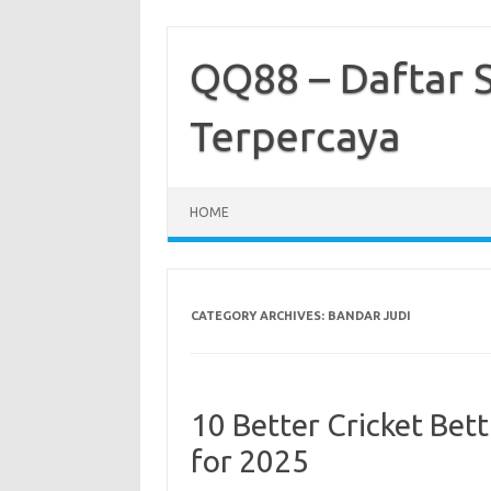
Skip
to
content
QQ88 – Daftar S
Terpercaya
HOME
CATEGORY ARCHIVES:
BANDAR JUDI
10 Better Cricket Bet
for 2025