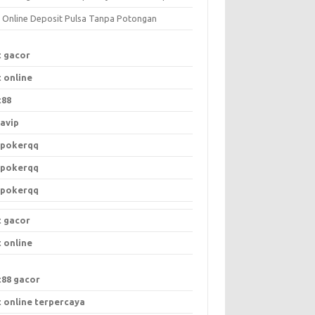
i Online Deposit Pulsa Tanpa Potongan
t gacor
t online
t88
avip
bpokerqq
bpokerqq
bpokerqq
t gacor
t online
t88 gacor
t online terpercaya