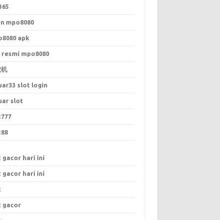
365
in mpo8080
8080 apk
k resmi mpo8080
虎机
uar33 slot login
uar slot
t777
t88
t gacor hari ini
t gacor hari ini
t
t gacor