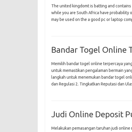
The united kingdomt is batting and contains 
while you are South Africa have probability 
may be used on the a good pc or laptop comp
Bandar Togel Online T
Memilih bandar togel online terpercaya yang
untuk memastikan pengalaman bermain yang a
langkah untuk menemukan bandar togel online
dan Regulasi 2. Tingkatkan Reputasi dan Ula
Judi Online Deposit 
Melakukan pemasangan taruhan judi online