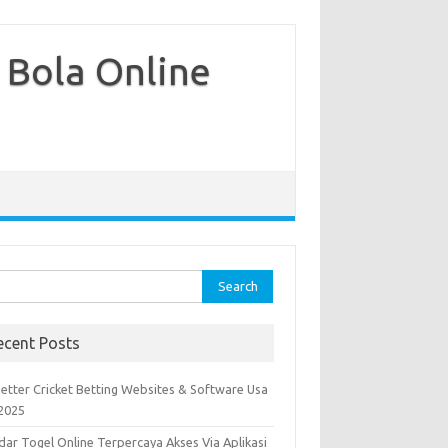
 Bola Online
rch
ecent Posts
Better Cricket Betting Websites & Software Usa
 2025
dar Togel Online Terpercaya Akses Via Aplikasi