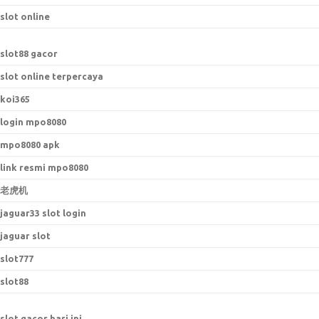
slot online
slot88 gacor
slot online terpercaya
koi365
login mpo8080
mpo8080 apk
link resmi mpo8080
老虎机
jaguar33 slot login
jaguar slot
slot777
slot88
slot gacor hari ini