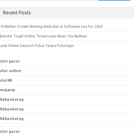
e
a
Recent Posts
r
c
10 Better Cricket Betting Websites & Software Usa for 2025
h
Bandar Togel Online Terpercaya Akses Via Aplikasi
f
o
Judi Online Deposit Pulsa Tanpa Potongan
r
:
slot gacor
slot online
slot88
mejavip
hkbpokerqq
hkbpokerqq
hkbpokerqq
slot gacor