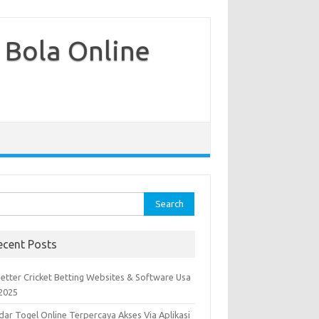
 Bola Online
rch
ecent Posts
Better Cricket Betting Websites & Software Usa
 2025
dar Togel Online Terpercaya Akses Via Aplikasi