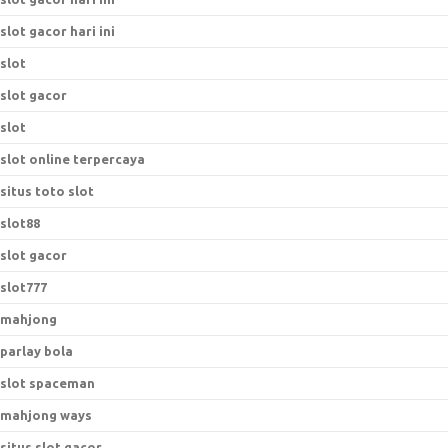
slot gacor hari ini
slot
slot gacor
slot
slot online terpercaya
situs toto slot
slot88
slot gacor
slot777
mahjong
parlay bola
slot spaceman
mahjong ways
situs slot gacor