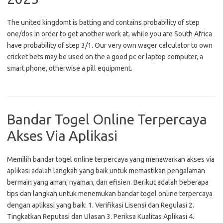
The united kingdomt is batting and contains probability of step
one/dos in order to get another work at, while you are South Africa
have probability of step 3/1. Our very own wager calculator to own
cricket bets may be used on the a good pc or laptop computer, a
smart phone, otherwise a pill equipment.
Bandar Togel Online Terpercaya
Akses Via Aplikasi
Memilih bandar togel online terpercaya yang menawarkan akses via
aplikasi adalah langkah yang baik untuk memastikan pengalaman
bermain yang aman, nyaman, dan efisien. Berikut adalah beberapa
tips dan langkah untuk menemukan bandar togel online terpercaya
dengan aplikasi yang baik: 1. Verifikasi Lisensi dan Regulasi 2.
Tingkatkan Reputasi dan Ulasan 3. Periksa Kualitas Aplikasi 4.