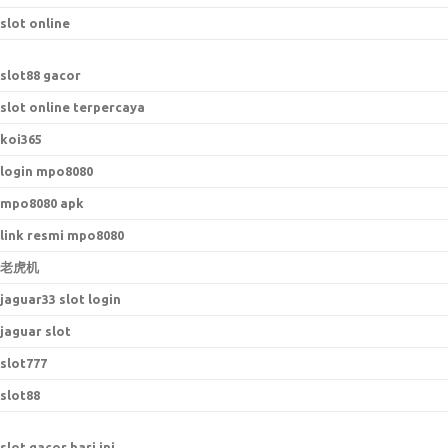
slot online
slot88 gacor
slot online terpercaya
koi365
login mpo8080
mpo8080 apk
link resmi mpo8080
老虎机
jaguar33 slot login
jaguar slot
slot777
slot88
slot gacor hari ini