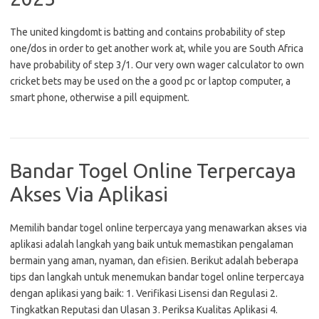
The united kingdomt is batting and contains probability of step
one/dos in order to get another work at, while you are South Africa
have probability of step 3/1. Our very own wager calculator to own
cricket bets may be used on the a good pc or laptop computer, a
smart phone, otherwise a pill equipment.
Bandar Togel Online Terpercaya
Akses Via Aplikasi
Memilih bandar togel online terpercaya yang menawarkan akses via
aplikasi adalah langkah yang baik untuk memastikan pengalaman
bermain yang aman, nyaman, dan efisien. Berikut adalah beberapa
tips dan langkah untuk menemukan bandar togel online terpercaya
dengan aplikasi yang baik: 1. Verifikasi Lisensi dan Regulasi 2.
Tingkatkan Reputasi dan Ulasan 3. Periksa Kualitas Aplikasi 4.