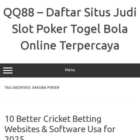
Skip
to
QQ88 – Daftar Situs Judi
content
Slot Poker Togel Bola
Online Terpercaya
Menu
TAG ARCHIVES:
SAKURA POKER
10 Better Cricket Betting
Websites & Software Usa for
2025