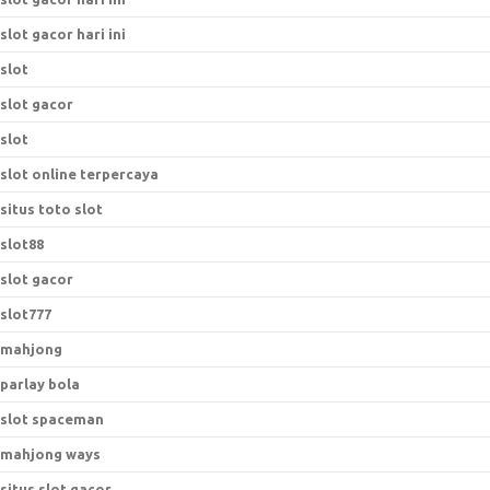
slot gacor hari ini
slot
slot gacor
slot
slot online terpercaya
situs toto slot
slot88
slot gacor
slot777
mahjong
parlay bola
slot spaceman
mahjong ways
situs slot gacor