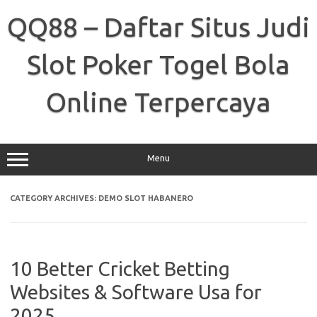
Skip
to
QQ88 – Daftar Situs Judi
content
Slot Poker Togel Bola
Online Terpercaya
Menu
CATEGORY ARCHIVES:
DEMO SLOT HABANERO
10 Better Cricket Betting
Websites & Software Usa for
2025