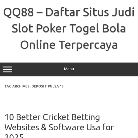
Skip
to
QQ88 – Daftar Situs Judi
content
Slot Poker Togel Bola
Online Terpercaya
Menu
TAG ARCHIVES:
DEPOSIT PULSA 15
10 Better Cricket Betting
Websites & Software Usa for
2025