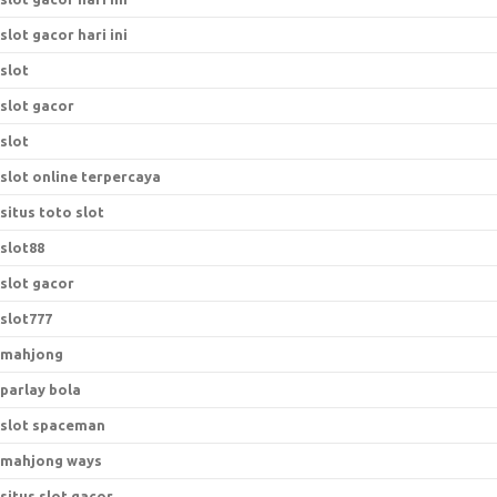
slot gacor hari ini
slot
slot gacor
slot
slot online terpercaya
situs toto slot
slot88
slot gacor
slot777
mahjong
parlay bola
slot spaceman
mahjong ways
situs slot gacor