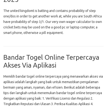
The united kingdomt is batting and contains probability of step
one/dos in order to get another work at, while you are South Africa
have probability of step 3/1. Our very own wager calculator to own
cricket bets may be used on the a good pc or laptop computer, a
smart phone, otherwise a pill equipment.
Bandar Togel Online Terpercaya
Akses Via Aplikasi
Memilih bandar togel online terpercaya yang menawarkan akses via
aplikasi adalah langkah yang baik untuk memastikan pengalaman
bermain yang aman, nyaman, dan efisien. Berikut adalah beberapa
tips dan langkah untuk menemukan bandar togel online terpercaya
dengan aplikasi yang baik: 1. Verifikasi Lisensi dan Regulasi 2.
Tingkatkan Reputasi dan Ulasan 3. Periksa Kualitas Aplikasi 4.