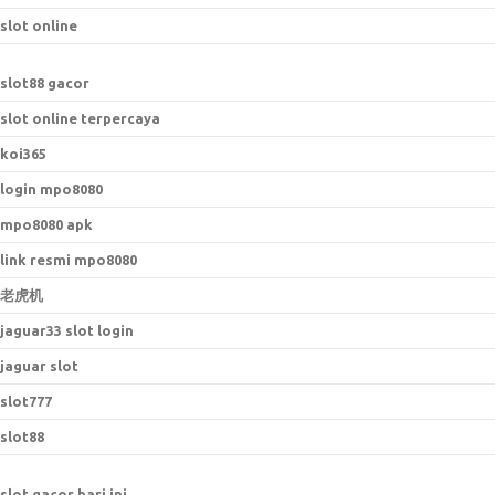
slot online
slot88 gacor
slot online terpercaya
koi365
login mpo8080
mpo8080 apk
link resmi mpo8080
老虎机
jaguar33 slot login
jaguar slot
slot777
slot88
slot gacor hari ini