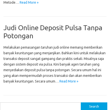
Metode…
Read More »
Judi Online Deposit Pulsa Tanpa
Potongan
Melakukan pemasangan taruhan judi online memang memberikan
banyak keuntungan yang menjanjikan. Bahkan kini untuk melakukan
transaksi deposit sangat gampang dan praktis sekali. Misalnya saja
dengan sistem deposit via pulsa. Kini banyak agen taruhan yang
menyediakan deposit pulsa tanpa potongan. Secara umum hal ini
yang akan mempermudah proses transaksi dan akan memberikan
banyak keuntungan. Secara umum…
Read More »
S