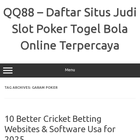
Skip
to
QQ88 – Daftar Situs Judi
content
Slot Poker Togel Bola
Online Terpercaya
Menu
TAG ARCHIVES:
GARAM POKER
10 Better Cricket Betting
Websites & Software Usa for
2025