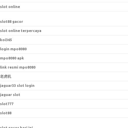
slot online
slot88 gacor
slot online terpercaya
koi365
login mpo8080
mpo8080 apk
link resmi mpo8080
老虎机
jaguar33 slot login
jaguar slot
slot777
slot88
slot gacor hari ini