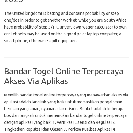
The united kingdomt is batting and contains probability of step
one/dos in order to get another work at, while you are South Africa
have probability of step 3/1. Our very own wager calculator to own
cricket bets may be used on the a good pc or laptop computer, a
smart phone, otherwise a pill equipment.
Bandar Togel Online Terpercaya
Akses Via Aplikasi
Memilih bandar togel online terpercaya yang menawarkan akses via
aplikasi adalah langkah yang baik untuk memastikan pengalaman
bermain yang aman, nyaman, dan efisien. Berikut adalah beberapa
tips dan langkah untuk menemukan bandar togel online terpercaya
dengan aplikasi yang baik: 1. Verifikasi Lisensi dan Regulasi 2.
Tingkatkan Reputasi dan Ulasan 3. Periksa Kualitas Aplikasi 4.