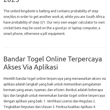
The united kingdomt is batting and contains probability of step
one/dos in order to get another work at, while you are South Africa
have probability of step 3/1. Our very own wager calculator to own
cricket bets may be used on the a good pc or laptop computer, a
smart phone, otherwise a pill equipment.
Bandar Togel Online Terpercaya
Akses Via Aplikasi
Memilih bandar togel online terpercaya yang menawarkan akses via
aplikasi adalah langkah yang baik untuk memastikan pengalaman
bermain yang aman, nyaman, dan efisien. Berikut adalah beberapa
tips dan langkah untuk menemukan bandar togel online terpercaya
dengan aplikasi yang baik: 1. Verifikasi Lisensi dan Regulasi 2.
Tingkatkan Reputasi dan Ulasan 3. Periksa Kualitas Aplikasi 4.