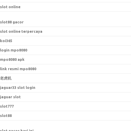
slot online
slot88 gacor
slot online terpercaya
koi365
login mpo8080
mpo8080 apk
link resmi mpo8080
老虎机
jaguar33 slot login
jaguar slot
slot777
slot88
slot gacor hari ini