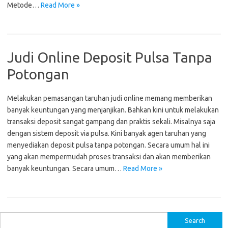
Metode…
Read More »
Judi Online Deposit Pulsa Tanpa
Potongan
Melakukan pemasangan taruhan judi online memang memberikan
banyak keuntungan yang menjanjikan. Bahkan kini untuk melakukan
transaksi deposit sangat gampang dan praktis sekali. Misalnya saja
dengan sistem deposit via pulsa. Kini banyak agen taruhan yang
menyediakan deposit pulsa tanpa potongan. Secara umum hal ini
yang akan mempermudah proses transaksi dan akan memberikan
banyak keuntungan. Secara umum…
Read More »
S