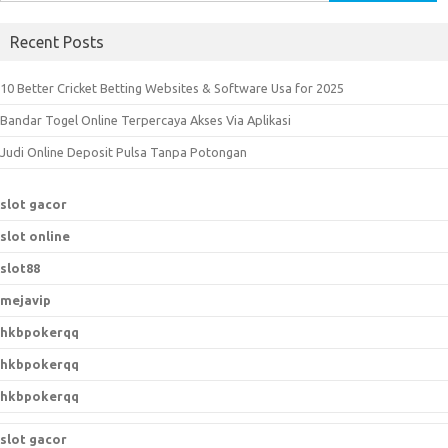
e
a
Recent Posts
r
c
10 Better Cricket Betting Websites & Software Usa for 2025
h
Bandar Togel Online Terpercaya Akses Via Aplikasi
f
o
Judi Online Deposit Pulsa Tanpa Potongan
r
:
slot gacor
slot online
slot88
mejavip
hkbpokerqq
hkbpokerqq
hkbpokerqq
slot gacor