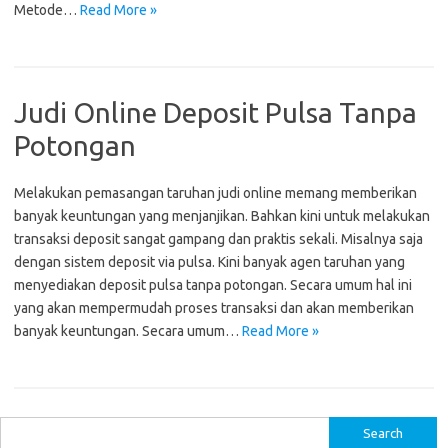
Metode…
Read More »
Judi Online Deposit Pulsa Tanpa
Potongan
Melakukan pemasangan taruhan judi online memang memberikan
banyak keuntungan yang menjanjikan. Bahkan kini untuk melakukan
transaksi deposit sangat gampang dan praktis sekali. Misalnya saja
dengan sistem deposit via pulsa. Kini banyak agen taruhan yang
menyediakan deposit pulsa tanpa potongan. Secara umum hal ini
yang akan mempermudah proses transaksi dan akan memberikan
banyak keuntungan. Secara umum…
Read More »
S