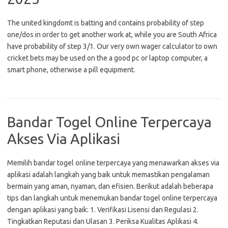
The united kingdomt is batting and contains probability of step
one/dos in order to get another work at, while you are South Africa
have probability of step 3/1. Our very own wager calculator to own
cricket bets may be used on the a good pc or laptop computer, a
smart phone, otherwise a pill equipment.
Bandar Togel Online Terpercaya
Akses Via Aplikasi
Memilih bandar togel online terpercaya yang menawarkan akses via
aplikasi adalah langkah yang baik untuk memastikan pengalaman
bermain yang aman, nyaman, dan efisien. Berikut adalah beberapa
tips dan langkah untuk menemukan bandar togel online terpercaya
dengan aplikasi yang baik: 1. Verifikasi Lisensi dan Regulasi 2.
Tingkatkan Reputasi dan Ulasan 3. Periksa Kualitas Aplikasi 4.