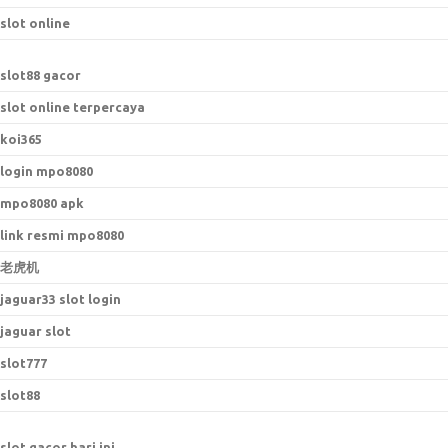
slot online
slot88 gacor
slot online terpercaya
koi365
login mpo8080
mpo8080 apk
link resmi mpo8080
老虎机
jaguar33 slot login
jaguar slot
slot777
slot88
slot gacor hari ini