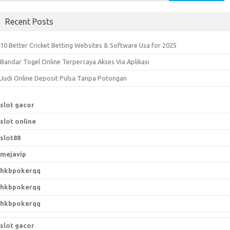
e
a
Recent Posts
r
c
10 Better Cricket Betting Websites & Software Usa for 2025
h
Bandar Togel Online Terpercaya Akses Via Aplikasi
f
o
Judi Online Deposit Pulsa Tanpa Potongan
r
:
slot gacor
slot online
slot88
mejavip
hkbpokerqq
hkbpokerqq
hkbpokerqq
slot gacor