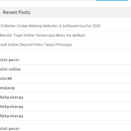
e
a
Recent Posts
r
c
10 Better Cricket Betting Websites & Software Usa for 2025
h
Bandar Togel Online Terpercaya Akses Via Aplikasi
f
o
Judi Online Deposit Pulsa Tanpa Potongan
r
:
slot gacor
slot online
slot88
mejavip
hkbpokerqq
hkbpokerqq
hkbpokerqq
slot gacor