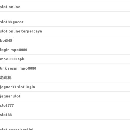
slot online
slot88 gacor
slot online terpercaya
koi365
login mpo8080
mpo8080 apk
link resmi mpo8080
老虎机
jaguar33 slot login
jaguar slot
slot777
slot88
slot gacor hari ini