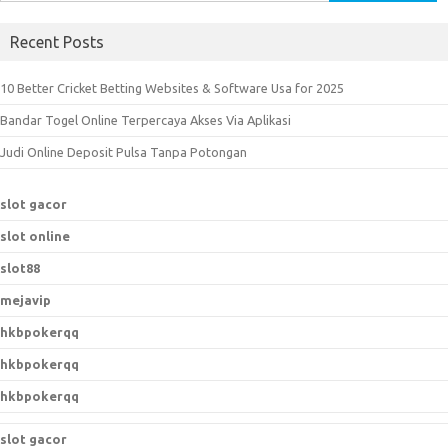
e
a
Recent Posts
r
c
10 Better Cricket Betting Websites & Software Usa for 2025
h
Bandar Togel Online Terpercaya Akses Via Aplikasi
f
o
Judi Online Deposit Pulsa Tanpa Potongan
r
:
slot gacor
slot online
slot88
mejavip
hkbpokerqq
hkbpokerqq
hkbpokerqq
slot gacor