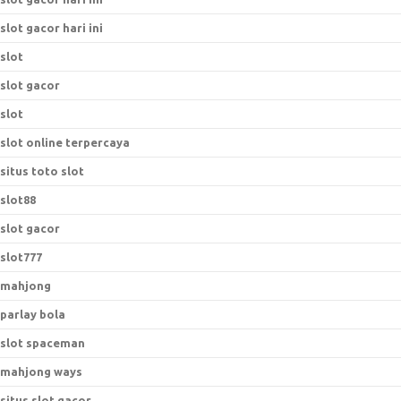
slot gacor hari ini
slot
slot gacor
slot
slot online terpercaya
situs toto slot
slot88
slot gacor
slot777
mahjong
parlay bola
slot spaceman
mahjong ways
situs slot gacor