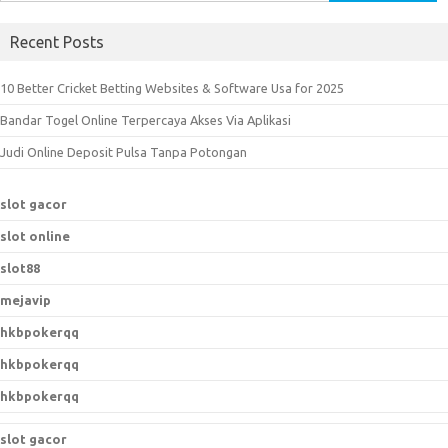
e
a
Recent Posts
r
c
10 Better Cricket Betting Websites & Software Usa for 2025
h
Bandar Togel Online Terpercaya Akses Via Aplikasi
f
o
Judi Online Deposit Pulsa Tanpa Potongan
r
:
slot gacor
slot online
slot88
mejavip
hkbpokerqq
hkbpokerqq
hkbpokerqq
slot gacor