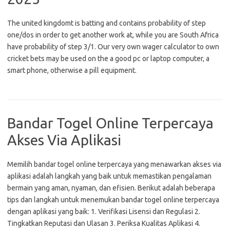
The united kingdomt is batting and contains probability of step
one/dos in order to get another work at, while you are South Africa
have probability of step 3/1. Our very own wager calculator to own
cricket bets may be used on the a good pc or laptop computer, a
smart phone, otherwise a pill equipment.
Bandar Togel Online Terpercaya
Akses Via Aplikasi
Memilih bandar togel online terpercaya yang menawarkan akses via
aplikasi adalah langkah yang baik untuk memastikan pengalaman
bermain yang aman, nyaman, dan efisien. Berikut adalah beberapa
tips dan langkah untuk menemukan bandar togel online terpercaya
dengan aplikasi yang baik: 1. Verifikasi Lisensi dan Regulasi 2.
Tingkatkan Reputasi dan Ulasan 3. Periksa Kualitas Aplikasi 4.