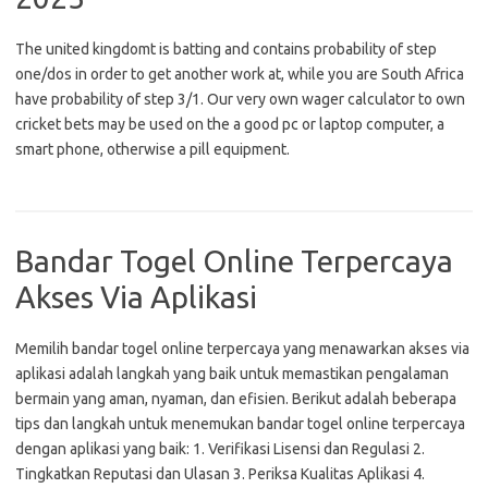
The united kingdomt is batting and contains probability of step
one/dos in order to get another work at, while you are South Africa
have probability of step 3/1. Our very own wager calculator to own
cricket bets may be used on the a good pc or laptop computer, a
smart phone, otherwise a pill equipment.
Bandar Togel Online Terpercaya
Akses Via Aplikasi
Memilih bandar togel online terpercaya yang menawarkan akses via
aplikasi adalah langkah yang baik untuk memastikan pengalaman
bermain yang aman, nyaman, dan efisien. Berikut adalah beberapa
tips dan langkah untuk menemukan bandar togel online terpercaya
dengan aplikasi yang baik: 1. Verifikasi Lisensi dan Regulasi 2.
Tingkatkan Reputasi dan Ulasan 3. Periksa Kualitas Aplikasi 4.