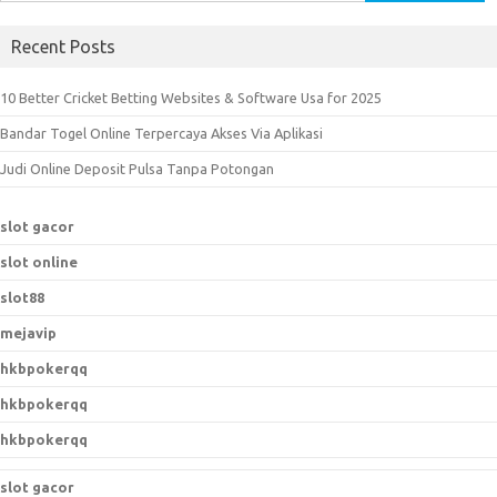
e
a
Recent Posts
r
c
10 Better Cricket Betting Websites & Software Usa for 2025
h
Bandar Togel Online Terpercaya Akses Via Aplikasi
f
o
Judi Online Deposit Pulsa Tanpa Potongan
r
:
slot gacor
slot online
slot88
mejavip
hkbpokerqq
hkbpokerqq
hkbpokerqq
slot gacor