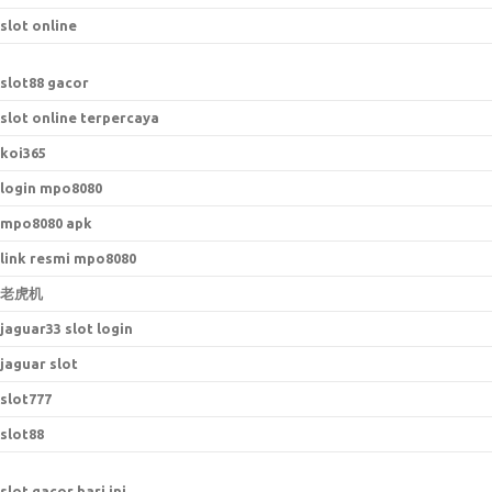
slot online
slot88 gacor
slot online terpercaya
koi365
login mpo8080
mpo8080 apk
link resmi mpo8080
老虎机
jaguar33 slot login
jaguar slot
slot777
slot88
slot gacor hari ini