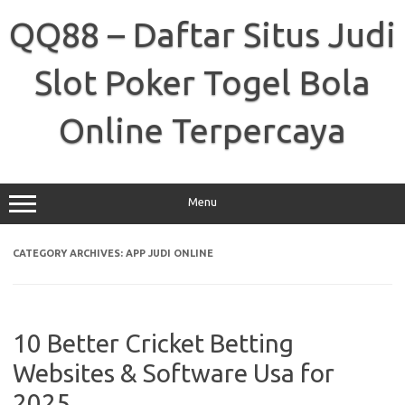
Skip
to
QQ88 – Daftar Situs Judi
content
Slot Poker Togel Bola
Online Terpercaya
Menu
CATEGORY ARCHIVES:
APP JUDI ONLINE
10 Better Cricket Betting
Websites & Software Usa for
2025