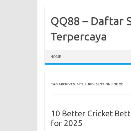
Skip
to
content
QQ88 – Daftar S
Terpercaya
HOME
TAG ARCHIVES:
SITUS JUDI SLOT ONLINE 22
10 Better Cricket Bet
for 2025