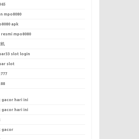
365
in mpo8080
8080 apk
k resmi mpo8080
虎机
uar33 slot login
uar slot
t777
t88
t gacor hari ini
t gacor hari ini
t
t gacor