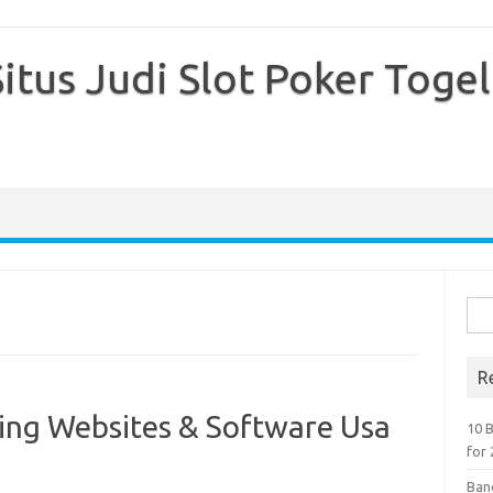
itus Judi Slot Poker Togel
Sea
for:
R
ting Websites & Software Usa
10 
for
Ban