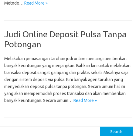
Metode…
Read More »
Judi Online Deposit Pulsa Tanpa
Potongan
Melakukan pemasangan taruhan judi online memang memberikan
banyak keuntungan yang menjanjikan. Bahkan kini untuk melakukan
transaksi deposit sangat gampang dan praktis sekali. Misalnya saja
dengan sistem deposit via pulsa. Kini banyak agen taruhan yang
menyediakan deposit pulsa tanpa potongan. Secara umum hal ini
yang akan mempermudah proses transaksi dan akan memberikan
banyak keuntungan. Secara umum…
Read More »
S