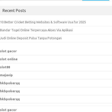
e
a
Recent Posts
r
c
10 Better Cricket Betting Websites & Software Usa for 2025
h
Bandar Togel Online Terpercaya Akses Via Aplikasi
f
o
Judi Online Deposit Pulsa Tanpa Potongan
r
:
slot gacor
slot online
slot88
mejavip
hkbpokerqq
hkbpokerqq
hkbpokerqq
slot gacor