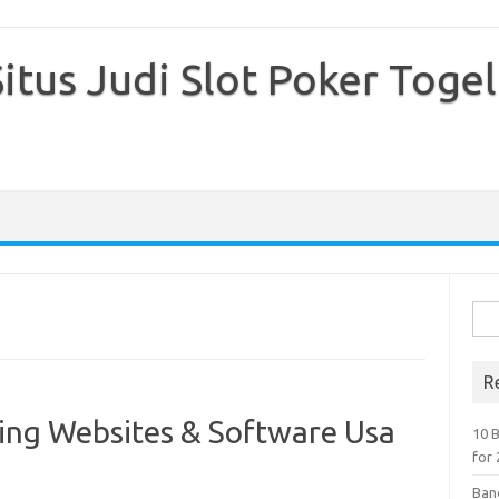
itus Judi Slot Poker Togel
Sea
for:
R
ting Websites & Software Usa
10 
for
Ban