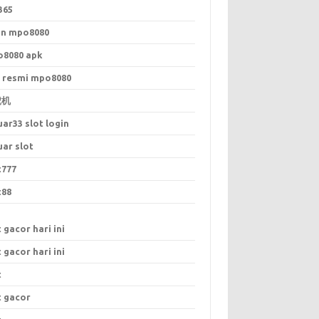
365
in mpo8080
8080 apk
k resmi mpo8080
虎机
uar33 slot login
uar slot
t777
t88
t gacor hari ini
t gacor hari ini
t
t gacor