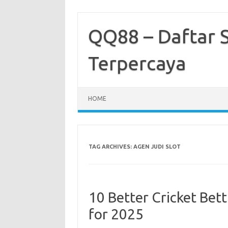
Skip
to
content
QQ88 – Daftar S
Terpercaya
HOME
TAG ARCHIVES:
AGEN JUDI SLOT
10 Better Cricket Bet
for 2025