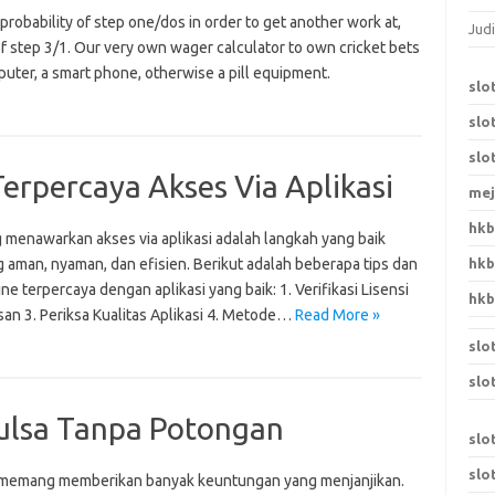
probability of step one/dos in order to get another work at,
Jud
of step 3/1. Our very own wager calculator to own cricket bets
uter, a smart phone, otherwise a pill equipment.
slo
slo
slo
erpercaya Akses Via Aplikasi
mej
hk
 menawarkan akses via aplikasi adalah langkah yang baik
man, nyaman, dan efisien. Berikut adalah beberapa tips dan
hk
 terpercaya dengan aplikasi yang baik: 1. Verifikasi Lisensi
hk
san 3. Periksa Kualitas Aplikasi 4. Metode…
Read More »
slo
slo
Pulsa Tanpa Potongan
slo
slo
 memang memberikan banyak keuntungan yang menjanjikan.