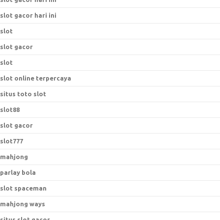
slot gacor hari ini
slot
slot gacor
slot
slot online terpercaya
situs toto slot
slot88
slot gacor
slot777
mahjong
parlay bola
slot spaceman
mahjong ways
situs slot gacor