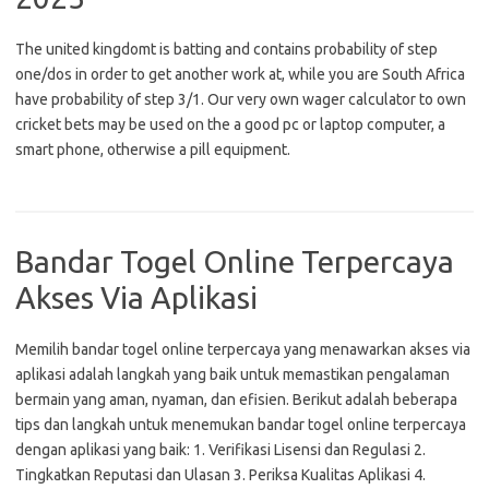
The united kingdomt is batting and contains probability of step
one/dos in order to get another work at, while you are South Africa
have probability of step 3/1. Our very own wager calculator to own
cricket bets may be used on the a good pc or laptop computer, a
smart phone, otherwise a pill equipment.
Bandar Togel Online Terpercaya
Akses Via Aplikasi
Memilih bandar togel online terpercaya yang menawarkan akses via
aplikasi adalah langkah yang baik untuk memastikan pengalaman
bermain yang aman, nyaman, dan efisien. Berikut adalah beberapa
tips dan langkah untuk menemukan bandar togel online terpercaya
dengan aplikasi yang baik: 1. Verifikasi Lisensi dan Regulasi 2.
Tingkatkan Reputasi dan Ulasan 3. Periksa Kualitas Aplikasi 4.