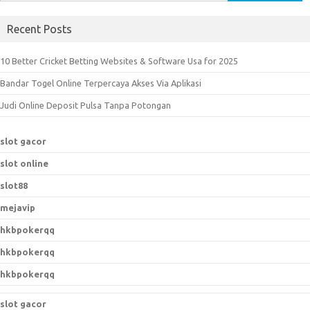
e
a
Recent Posts
r
c
10 Better Cricket Betting Websites & Software Usa for 2025
h
Bandar Togel Online Terpercaya Akses Via Aplikasi
f
o
Judi Online Deposit Pulsa Tanpa Potongan
r
:
slot gacor
slot online
slot88
mejavip
hkbpokerqq
hkbpokerqq
hkbpokerqq
slot gacor