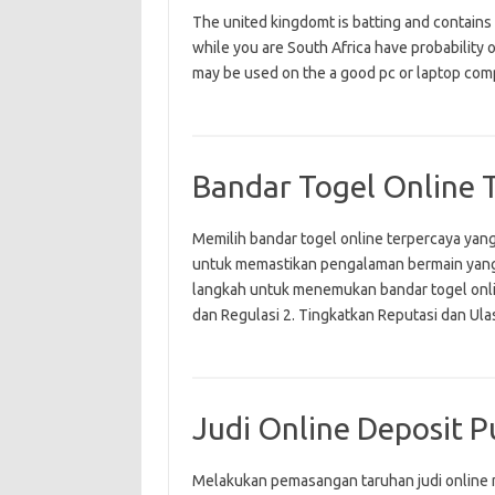
The united kingdomt is batting and contains 
while you are South Africa have probability 
may be used on the a good pc or laptop comp
Bandar Togel Online T
Memilih bandar togel online terpercaya yang
untuk memastikan pengalaman bermain yang a
langkah untuk menemukan bandar togel online
dan Regulasi 2. Tingkatkan Reputasi dan Ula
Judi Online Deposit 
Melakukan pemasangan taruhan judi online