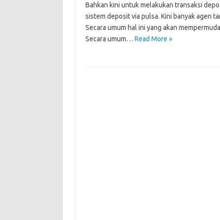
Bahkan kini untuk melakukan transaksi depos
sistem deposit via pulsa. Kini banyak agen 
Secara umum hal ini yang akan mempermuda
Secara umum…
Read More »