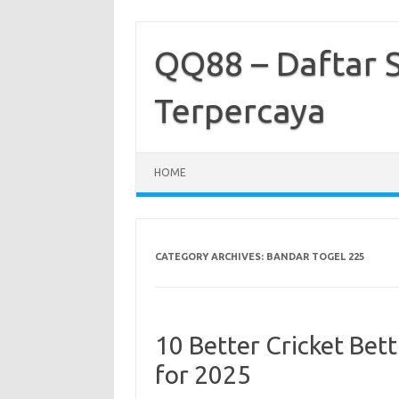
Skip
to
content
QQ88 – Daftar S
Terpercaya
HOME
CATEGORY ARCHIVES:
BANDAR TOGEL 225
10 Better Cricket Bet
for 2025