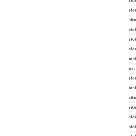
slo
slo
sit
slo
slo
slo
ma
par
slo
mah
sit
sit
slo
slo