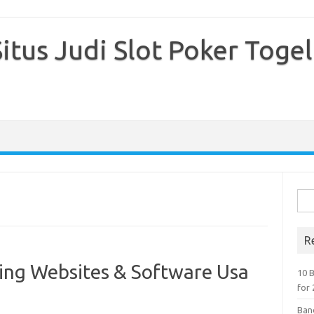
itus Judi Slot Poker Togel
Sea
for:
R
ting Websites & Software Usa
10 
for
Ban