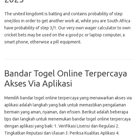
The united kingdomt is batting and contains probability of step
one/dos in order to get another work at, while you are South Africa
have probability of step 3/1. Our very own wager calculator to own
cricket bets may be used on the a good pc or laptop computer, a
smart phone, otherwise a pill equipment.
Bandar Togel Online Terpercaya
Akses Via Aplikasi
Memilih bandar togel online terpercaya yang menawarkan akses via
aplikasi adalah langkah yang baik untuk memastikan pengalaman
bermain yang aman, nyaman, dan efisien. Berikut adalah beberapa
tips dan langkah untuk menemukan bandar togel online terpercaya
dengan aplikasi yang baik: 1. Verifikasi Lisensi dan Regulasi 2.
Tingkatkan Reputasi dan Ulasan 3. Periksa Kualitas Aplikasi 4.