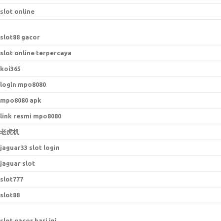
slot online
slot88 gacor
slot online terpercaya
koi365
login mpo8080
mpo8080 apk
link resmi mpo8080
老虎机
jaguar33 slot login
jaguar slot
slot777
slot88
slot gacor hari ini