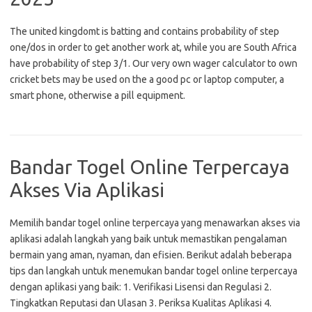
The united kingdomt is batting and contains probability of step
one/dos in order to get another work at, while you are South Africa
have probability of step 3/1. Our very own wager calculator to own
cricket bets may be used on the a good pc or laptop computer, a
smart phone, otherwise a pill equipment.
Bandar Togel Online Terpercaya
Akses Via Aplikasi
Memilih bandar togel online terpercaya yang menawarkan akses via
aplikasi adalah langkah yang baik untuk memastikan pengalaman
bermain yang aman, nyaman, dan efisien. Berikut adalah beberapa
tips dan langkah untuk menemukan bandar togel online terpercaya
dengan aplikasi yang baik: 1. Verifikasi Lisensi dan Regulasi 2.
Tingkatkan Reputasi dan Ulasan 3. Periksa Kualitas Aplikasi 4.