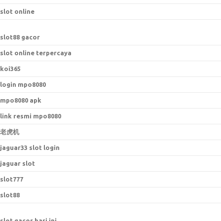
slot online
slot88 gacor
slot online terpercaya
koi365
login mpo8080
mpo8080 apk
link resmi mpo8080
老虎机
jaguar33 slot login
jaguar slot
slot777
slot88
slot gacor hari ini