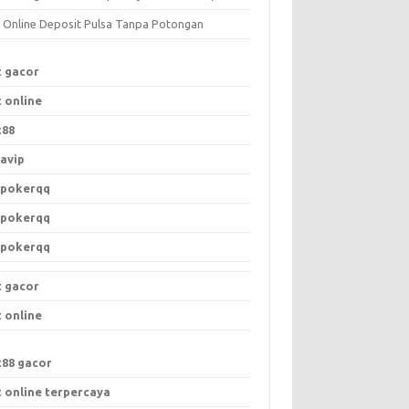
i Online Deposit Pulsa Tanpa Potongan
t gacor
t online
t88
avip
bpokerqq
bpokerqq
bpokerqq
t gacor
t online
t88 gacor
t online terpercaya