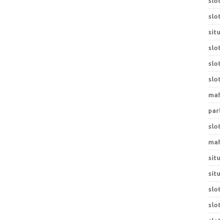
slo
slo
sit
slo
slo
slo
ma
par
slo
mah
sit
sit
slo
slo