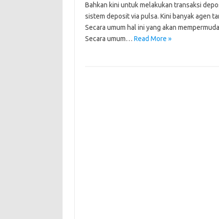
Bahkan kini untuk melakukan transaksi depos
sistem deposit via pulsa. Kini banyak agen 
Secara umum hal ini yang akan mempermuda
Secara umum…
Read More »